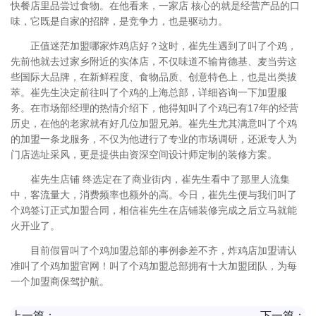
快餐店里品尝过食物。在他看来，一家店 核心的就是经营产品的口
味，它既是自家的招牌，是竞争力，也是驱动力。
正值迷茫加盟哪家炸鸡店好？这时，崔先生遇到了叫了个鸡，
先前他就去过家乡附近的实体店，不仅味道不输肯德基、麦当劳这
些国际大品牌，在新鲜程度、食物品质、创意特色上，也是出类拔
萃。崔先生决定前往叫了个鸡的上海总部，详细咨询一下加盟服
务。在市场部经理的热情介绍下，他得知叫了个鸡已有17年的经营
历史，在他的老家就有好几位加盟兄弟。崔先生尤其满意叫了个鸡
的加盟一条龙服务，不仅为他进行了专业的市场调研，还派专人为
门店选址采风，更是提供由资深空间设计师定制的装修方案。
崔先生店铺 终选定在了商业街内，崔先生看中了那里人流集
中，客流量大，消费频率也额外的高。今日，崔先生便与我们叫了
个鸡签订正式加盟合同，相信崔先生在店铺装修完成之后立马就能
火开业了。
目前假冒叫了个鸡加盟总部的事例参差不齐，炸鸡店加盟请认
准叫了个鸡加盟官网！叫了个鸡加盟总部拥有十大加盟团队，为每
一个加盟商保驾护航。
上一篇：
下一篇：