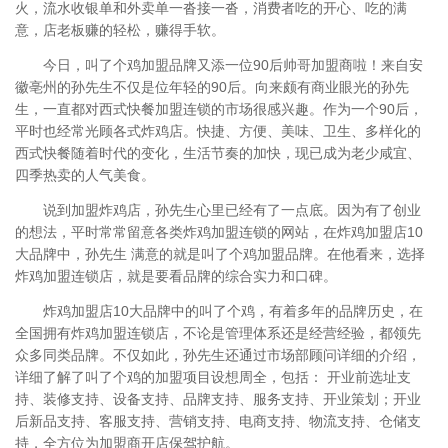
火，流水收银单和外卖单一沓接一沓，消费者吃的开心、吃的满
意，店老板赚的轻松，赚得手软。
今日，叫了个鸡加盟品牌又添一位90后帅哥加盟商啦！来自安
徽亳州的孙先生不仅是位年轻的90后。向来颇有商业眼光的孙先
生，一直都对西式快餐加盟连锁的市场很感兴趣。作为一个90后，
平时也经常光顾各式炸鸡店。快捷、方便、美味、卫生、多样化的
西式快餐随着时代的变化，生活节奏的加快，现已成为老少咸宜、
四季热卖的人气美食。
说到加盟炸鸡店，孙先生心里已经有了一点底。因为有了创业
的想法，平时常常留意各类炸鸡加盟连锁的网站，在炸鸡加盟店10
大品牌中，孙先生 满意的就是叫了个鸡加盟品牌。在他看来，选择
炸鸡加盟连锁店，就是要看品牌的综合实力和口碑。
炸鸡加盟店10大品牌中的叫了个鸡，有着多年的品牌历史，在
全国拥有炸鸡加盟连锁店，不论是管理体系还是经营经验，都领先
众多同类品牌。不仅如此，孙先生还通过市场部顾问详细的介绍，
详细了解了叫了个鸡的加盟项目设想周全，包括： 开业前选址支
持、装修支持、设备支持、品牌支持、服务支持、开业策划；开业
后新品支持、客服支持、营销支持、电商支持、物流支持、仓储支
持，全方位为加盟商开店保驾护航。