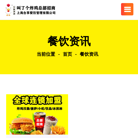
餐饮资讯
当前位置
-
首页
-
餐饮资讯