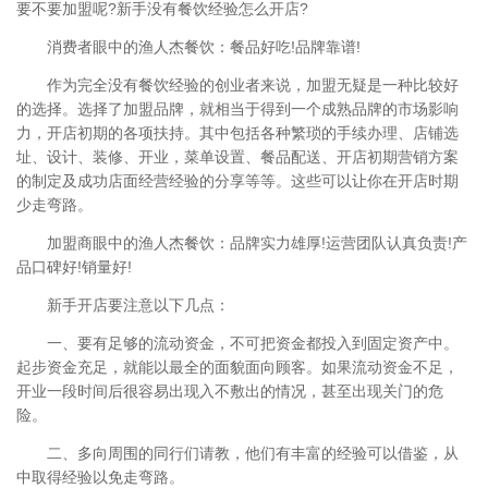
要不要加盟呢?新手没有餐饮经验怎么开店?
消费者眼中的渔人杰餐饮：餐品好吃!品牌靠谱!
作为完全没有餐饮经验的创业者来说，加盟无疑是一种比较好
的选择。选择了加盟品牌，就相当于得到一个成熟品牌的市场影响
力，开店初期的各项扶持。其中包括各种繁琐的手续办理、店铺选
址、设计、装修、开业，菜单设置、餐品配送、开店初期营销方案
的制定及成功店面经营经验的分享等等。这些可以让你在开店时期
少走弯路。
加盟商眼中的渔人杰餐饮：品牌实力雄厚!运营团队认真负责!产
品口碑好!销量好!
新手开店要注意以下几点：
一、要有足够的流动资金，不可把资金都投入到固定资产中。
起步资金充足，就能以最全的面貌面向顾客。如果流动资金不足，
开业一段时间后很容易出现入不敷出的情况，甚至出现关门的危
险。
二、多向周围的同行们请教，他们有丰富的经验可以借鉴，从
中取得经验以免走弯路。